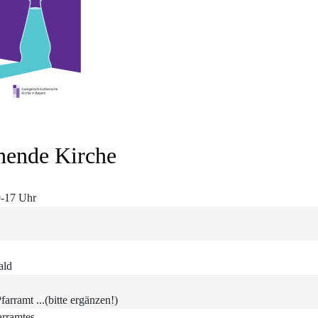
hende Kirche
9-17 Uhr
ald
arramt ...(bitte ergänzen!)
arramtes