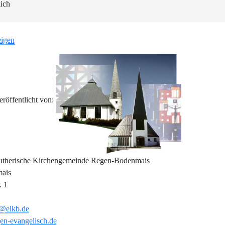
lich
eigen
veröffentlicht von:
utherische Kirchengemeinde Regen-Bodenmais
ais
. 1
n@elkb.de
en-evangelisch.de