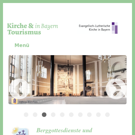
Direkt zum Inhalt
Menü
Slider Icon
Bild
Häuser für Gruppen
Berggottesdienste und