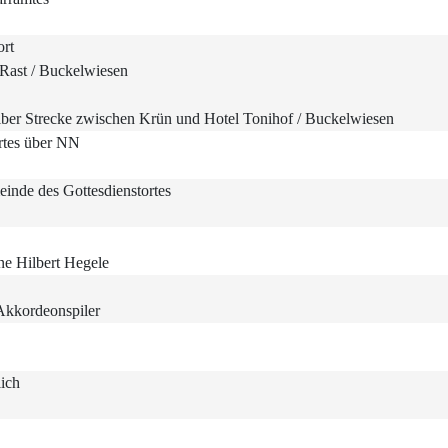
ort
Rast / Buckelwiesen
lber Strecke zwischen Krün und Hotel Tonihof / Buckelwiesen
rtes über NN
einde des Gottesdienstortes
ne Hilbert Hegele
Akkordeonspiler
lich