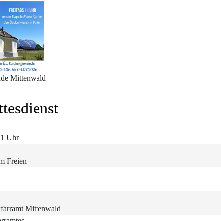
de Mittenwald
tesdienst
11 Uhr
im Freien
farramt Mittenwald
arramtes