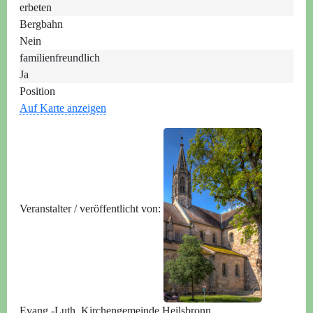
erbeten
Bergbahn
Nein
familienfreundlich
Ja
Position
Auf Karte anzeigen
Veranstalter / veröffentlicht von:
Evang.-Luth. Kirchengemeinde Heilsbronn