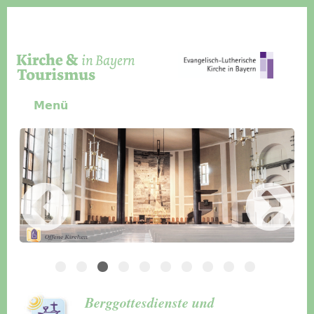
Direkt zum Inhalt
Menü
Slider Icon
Bild
Häuser für Gruppen
Berggottesdienste und