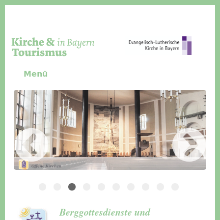
Direkt zum Inhalt
Menü
Slider Icon
Bild
Häuser für Gruppen
Berggottesdienste und