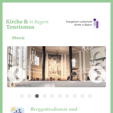
Direkt zum Inhalt
Menü
Slider Icon
Bild
Häuser für Gruppen
Berggottesdienste und