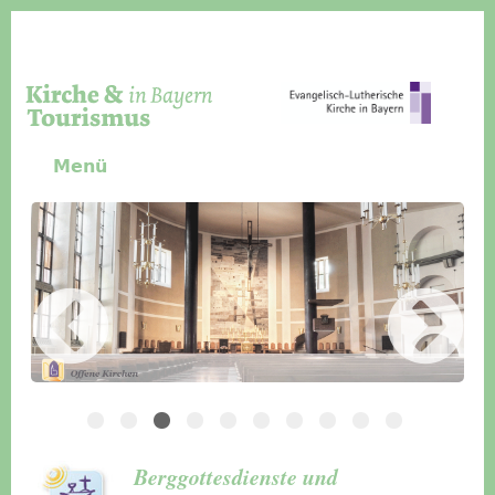
Direkt zum Inhalt
Menü
Slider Icon
Bild
Häuser für Gruppen
Berggottesdienste und