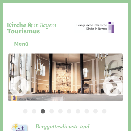
Direkt zum Inhalt
Menü
Slider Icon
Bild
Häuser für Gruppen
Berggottesdienste und