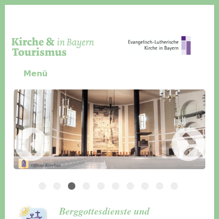
Direkt zum Inhalt
Menü
Slider Icon
Bild
Häuser für Gruppen
Berggottesdienste und