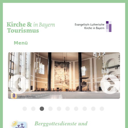
Direkt zum Inhalt
Menü
Slider Icon
Bild
Häuser für Gruppen
Berggottesdienste und