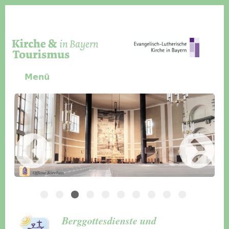
Direkt zum Inhalt
Menü
Slider Icon
Bild
Häuser für Gruppen
Berggottesdienste und