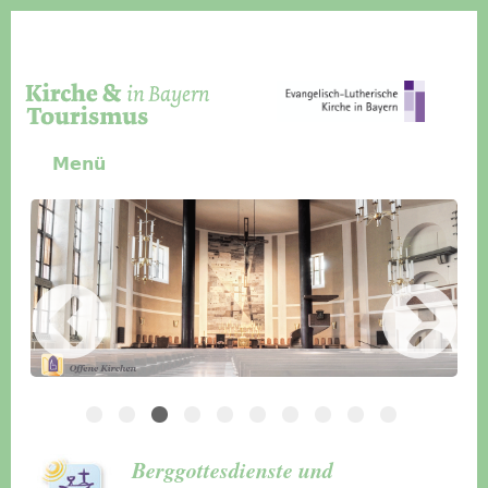
Direkt zum Inhalt
Menü
Slider Icon
Bild
Häuser für Gruppen
Berggottesdienste und