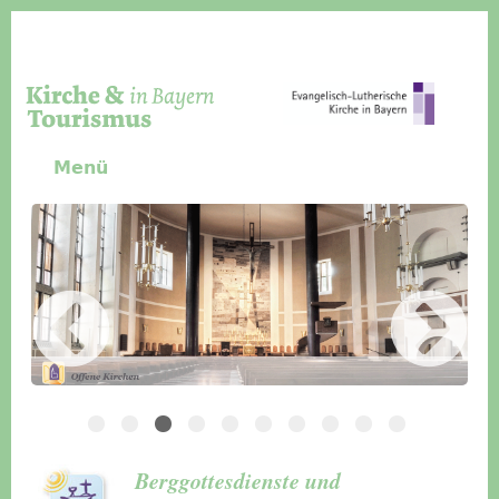
Direkt zum Inhalt
Menü
Slider Icon
Bild
Häuser für Gruppen
Berggottesdienste und