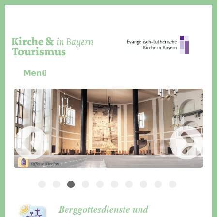
Direkt zum Inhalt
Menü
Slider Icon
Bild
Häuser für Gruppen
Berggottesdienste und